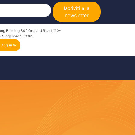
Iscriviti alla
newsletter
ong Building 302 Orchard Road #10-
2 Singapore 238862
Acquista