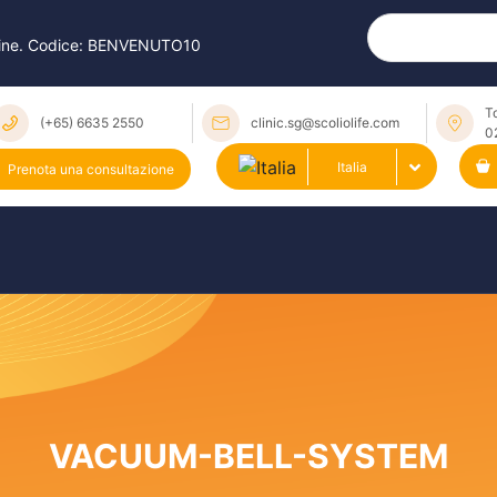
online. Codice: BENVENUTO10
T
(+65) 6635 2550
clinic.sg@scoliolife.com
0
Italia
Prenota una consultazione
VACUUM-BELL-SYSTEM