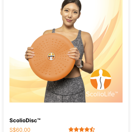
ScolioDisc™
S$60.00