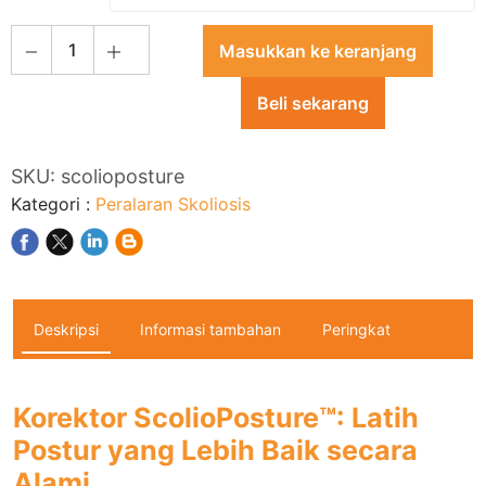
1
Masukkan ke keranjang
Beli sekarang
SKU:
scolioposture
Kategori
:
Peralaran Skoliosis
Deskripsi
Informasi tambahan
Peringkat
Korektor ScolioPosture™: Latih
Postur yang Lebih Baik secara
Alami