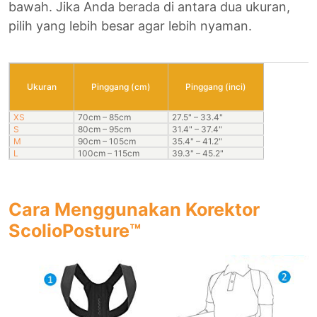
bawah. Jika Anda berada di antara dua ukuran,
pilih yang lebih besar agar lebih nyaman.
Ukuran
Pinggang (cm)
Pinggang (inci)
XS
70cm – 85cm
27.5" – 33.4"
S
80cm – 95cm
31.4" – 37.4"
M
90cm – 105cm
35.4" – 41.2"
L
100cm – 115cm
39.3" – 45.2"
Cara Menggunakan Korektor
ScolioPosture™