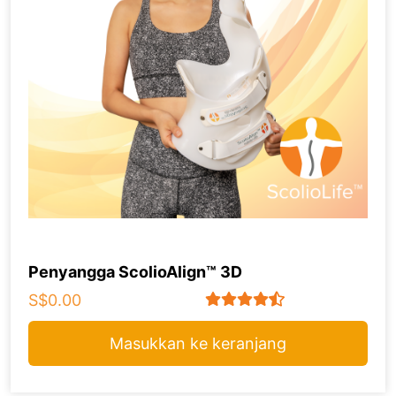
Penyangga ScolioAlign™ 3D
S$0.00
Masukkan ke keranjang