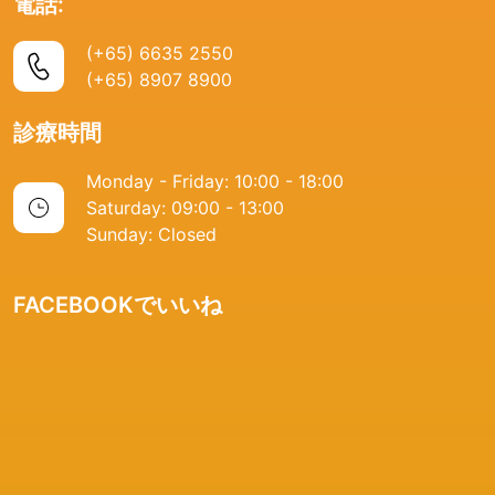
電話:
合があります.
精通しており、痛みやこわばりなどの症状に悩む人々を支援し
し、カイロプラクターには処方せん薬の処方をする能力がない
ているカイロプラクターを見つけることが非常に重要です。
とで、カイロプラクティックケアは健康的な発育と発達をサポ
全体として、カイロプラクティックのアジャストメントは、脊
全体として、カイロプラクターに会うかどうかの決定は個人的
ます。カイロプラクターは、脊椎操作やその他の技術を用い
ため、医療の代用として当てにするべきではありません。
(+65) 6635 2550
ートし、子供の全般的な健康と幸福感を向上させることができ
椎の位置の改善と痛みや不快感の軽減にカイロプラクターが使
なものであり、個々の状況とニーズに基づいている必要があり
て、痛みをやわらげ、機能を改善して、全体的な健康と幸福を
(+65) 8907 8900
ます。
用する、安全で効果的な技術です。ライセンスを持つ優秀なカ
ます.慢性的または反復的な痛みがある場合、他の治療法を試し
増進させます。
全体的に、カイロプラクティック療法は子供にとって適切で効
イロプラクターとしっかり話し合うことで、アジャストが自分
診療時間
ても効果がなかった場合、または特定の状態や怪我がある場合
果的な治療の形態と言えます。子供の治療の経験があり、資格
に合っているかどうかを判断し、それぞれのニーズと目標に合
は、カイロプラクターの診察を受けることを検討する価値があ
Monday - Friday: 10:00 - 18:00
とライセンスを持っているカイロプラクターを選ぶこと、そし
った治療計画を立てられるでしょう。
るかもしれません.
Saturday: 09:00 - 13:00
て、子供のユニークなニーズを満たす治療計画をカイロプラク
Sunday: Closed
ターと密接に開発することが重要であります。
FACEBOOKでいいね