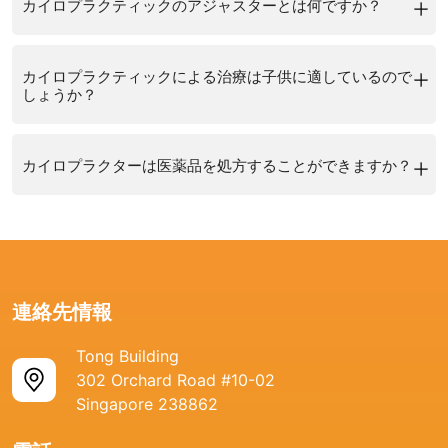
ラクターの診察を受けることを検討する価値があるかもしれま
背中、首、頭などの痛み（治療対象の90％以上）
カイロプラクティックのアジャスターとは何ですか？
じる可能性がありますが、重篤な合併症はまれです。一般的な
用として、一時的な痛み、不快感、頭痛、疲労感などがありま
せん.カイロプラクターは、神経筋障害の診断と治療に熟練して
腰痛／負傷
カイロプラクティック調整の副作用として、一時的な痛みや不
す。まれに、脳卒中や 神経損傷など、さらに深刻な合併症が起
マイクロスコープを使用してのアジャストメントは、カイロプ
おり、痛みを軽減し、全体的な健康と幸福を改善するのに役立
上部腰痛／負傷
快感、また頭痛や 倦怠感などがあります。これらの症状は通常
こる可能性があります。しかしながら、このような合併症が起
カイロプラクティックによる治療は子供に適しているので
ラクターが背骨と体の他のジョイントを操作するために使用さ
つ場合があります.
頭痛
しょうか？
軽度であり、数日以内には自然に治まります。
こるのは非常に稀であり、ほとんどの人が深刻な副作用なしに
テクニックです。アジャストメントの目的は、脊椎のアライメ
成功しなかった他の治療法を試したことがありますか?投薬や
首の痛み
まれに、背骨のマニピュレーションがストロークや 神経損傷な
症状から大幅に解放さ れます。
はい、カイロプラクティックは子供にも適切です。カイロプラ
ントを改善して、痛みや不快感を取り除くことです。
理学療法などの他の治療法を試しても効果がない場合は、カイ
ホイップラッシュ関連疾患(WAD)
ど、よりシリアスな合併症をもたらすことが あります。これら
安全で効果のある治療のためには、資格やライセンスを持つカ
カイロプラクターは医薬品を処方することができますか？
クティック療法は、腰痛やその他の筋骨格の状態を含む多くの
カイロプラクティックの調整では、カイロプラクターが手また
ロプラクターの診察を受けることを検討する価値があるかもし
四肢の痛みの有無
の合併症が起こることは非常にまれで、カイロプラクターが正
イロプラクターを選ぶことが重要です。カイロプラクターは、
ニューロン筋疾患に対して、安全で効果的な治療法です。
は特殊な道具を使って、背骨や その他の関節にコントロールさ
れません.カイロプラクティック ケアは、他の形態の治療の効
手根幹症候群
いいえ、カイロプラクターには、薬を処方をする免許はありま
しく訓練されていなかったり、患者に合併症のリスクを上げる
広範囲にわたるトレーニングを受け、国の試験に通らなければ
子供に対するカイロプラクティック治療は、通常、成人に対す
れた力を加えていきます。この力は、正しいアライメントとジ
果的な代替または補完となり、症状を緩和することができる場
腱炎や丌整脈などの筋骨格系の損傷や症状
せん。カイロプラクターは、ニューロンや 筋肉の病気の診断と
ような既往症がある場合に起こりやすくなります。
開業できません。また、カイロプラクティックは多くのトレー
る治療と類似していますが、子供特有の必要性と能力に合わせ
ョイントの動きを回復することを助け、痛みや不快感を軽減さ
合があります。
スポーツ傷害
治療を専門にするヘルスケア のプロフェッショナルです。彼ら
可能性のある副作用については、カイロプラクターに相談し、
ニングを受けた後、国家資格試験に合格しなければなりませ
て調整されます。カイロプラクターは優しいテクニックとアジ
せることができます。
特定の病気や怪我はありますか？椎間板ヘルニアや手根管症候
業務上または自動車の事故
はこうした症状を治すために、背骨へのマニピュレーションを
連絡先情報
治療による副反応を報告することが大切です。カイロプラクタ
ん。
ャストメントを使用して、子供の背骨のアライメントを改善
カイロプラクティックのアジャストメントは、通常、外来で行
群などの特定の状態や怪我がある場合は、カイロプラクターの
ストレスおよび慢性疲労、アレルギ-、蓄膿症、顎関節機能障
含む様々なテクニックを用います。
ーはあらゆる副作用に対する対処を手助けし、必要に応じてお
メイヨー・クリニックによると 「カイロプラクティックのアジ
し、痛みや不快感を軽減する手助けをします。
われ、特に準備の必要はありません。アジャストの回数と頻度
Tong Building
診察を受けることを検討する価値があるかもしれません.カイロ
害/疼痛、胃の疾患、月経前症候群（PMS）、線維筋痛症など
カイロプラクターはお薬を処方するライセンスを持っていませ
客様の治療プランに調整を加えます。カイロプラクターと密接
ャストは、訓練を受けた、カイロプラクティックケアを提供す
302 Orchard Road #10-02
神経筋障害の治療だけではなく、カイロプラクティックケア
は、個々の患者とその特定のニーズによって異なります。数回
プラクターは、これらの状態を診断して治療するように訓練さ
の非筋骨格系の不定愁訴。
んが、症状をコントロールするための市販の痛み止めなどのト
に協力して、リスクを最小限に抑え、カイロプラクティックケ
Singapore 238862
るためのライセンスを持つ人によって行われる場合、安全で
は、子どもの全体的な健康状態を改善することにも役立つ可能
の調整が必要な人もいれば、継続的な治療が必要な人もいま
れており、症状を緩和し、全体的な健康と幸福を改善できる場
また、カイロプラクターはさまざまな神経筋肉の障害の治療に
リートメントをお勧めすることはあるかもしれません。しか
アのメリットを最大化することができます
す」。それは十分にトレーニングされ、素晴らしい資格を持っ
性があります。脊椎の正常なアライメントと働きを促進するこ
す。