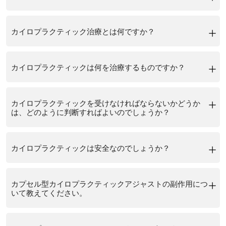
カイロプラクターは、神経筋肉の障害の診断や 治療を専門とし
カイロプラクティック治療とは何ですか？
ているヘルスケアプロフェッショナルで す。背骨とエネルギー
システムの関係について研究し、背中の痛みをはじめ、首の痛
カイロプラクティックは、神経と筋の疾患の診断と治療が主な
みがある場合、頭痛などの症状に対して、背骨のマニピュレー
カイロプラクティックは何を治療するものですか？
治療法です。カイロプラクターは、脊柱操作を含む様々 技術を
ションをはじめとする様々な技術を用いて治療にあたります。
用いて、背中の痛みや 首の痛み、頭痛などの症状を治療しま
カイロプラクターは、神経と筋の障害を専門に診断と治療をお
カイロプラクターは医師ではないが、他の医療専門家と協力し
す。カイロプラクティックはしばしば代替医療の一形態と考え
カイロプラクティックを受けなければならないかどうか
こなう医療従事者です。これらの疾患は、神経、筋肉のほか、
て患者にトータルなケアを提供することが多い。.
は、どのように判断すればよいのでしょうか？
られており、これらの疾患は薬や手術を使用せずに治療できる
骨などにも影響を及ぼし、痛み、コリ、脱力感など、さまざま
カイロプラクターは、これまでの医学的治療法に対抗するとい
こと、そして身体は自己治癒能力を持っていることを信念とし
決定は最終的には個々の状況とニーズに依存するため、カイロ
な症状の原因となります。カイロプラクターは、脊椎マニピュ
うよりは、むしろそれに連動して働きます。カイロプラクター
ています。カイロプラクティックは、単独で治療することもで
カイロプラクティックは安全なのでしょうか？
プラクターに会う必要があるかどうかを確実に知ることは難し
レーションを含むさまざまなテクニックを使ってこれらの症状
は、その他の疼痛マネージメントチームと同様に、オペレーシ
きますが、他の医療機関を含めた包括的なヘルスケアプランの
い場合があります.カイロプラクターを受診するかどうかを判断
を治療し、患者の症状を管理する手助けをします。
ョンや 薬物療法といった人工的な介入を最小限に、あるいは全
カイロプラクティックは、トレーニングを受け、ライセンスを
一部として使用されます。
する際には、次の点に注意してください。
カイロプラクターが診療する一般的な症状には、次のようなも
カプセル型カイロプラクティックアジャストの副作用につ
く行わない治療を探しているのです
持ったスタッフが行う場合、一般的に安全と考えられていま
いて教えてください。
慢性または再発性の痛みがありますか?背中、首、または体の
のがあります。
す。他の医療のように、潜在的なリスクと副作用があるが、深
他の部分に慢性的または反復的な痛みがある場合は、カイロプ
リスクの少ないケガや病気
他の治療と同様に、カイロプラクティック治療にも副作用が生
刻な合併症はまれです。一般的なカイロプラクティックの副作