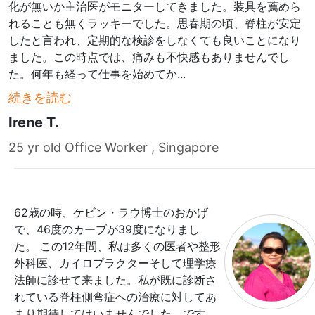
化が無いか主治医がモニターしてきました。装具を薦めら
れることも無くラッキーでした。思春期の頃、脊柱が安定
したと言われ、定期的な検診をしなくても良いことになり
ました。この時点では、痛みも不快感もありませんでし
た。何年も経って仕事を始めてか
...
続きを読む
Irene T.
25 yr old Office Worker , Singapore
62歳の時、ケビン・ラウ博士のおかげ
で、46度のカーブが39度になりまし
た。 この12年間、私は多くの医者や整形
外科医、カイロプラクターそして理学療
法師に診せて来ました。私が既に診断さ
れている脊柱側弯症への治療に対してあ
まり期待してはいませんでした。です