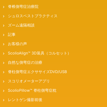
脊椎側弯症治療院
シュロスベストプラクティス
ズーム遠隔相談
記事
お客様の声
ScolioAlign™ 3D装具（コルセット）
自然な側弯症の治療
脊柱側弯症エクササイズDVD/USB
スコリオメーターアプリ
ScolioPillow™ 脊柱側弯症枕
レントゲン撮影前後