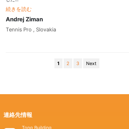
続きを読む
Andrej Ziman
Tennis Pro , Slovakia
1
2
3
Next
連絡先情報
Tong Building