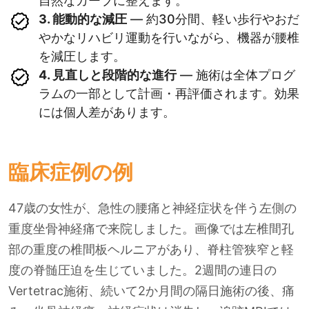
自然なカーブに整えます。
3. 能動的な減圧
— 約30分間、軽い歩行やおだ
やかなリハビリ運動を行いながら、機器が腰椎
を減圧します。
4. 見直しと段階的な進行
— 施術は全体プログ
ラムの一部として計画・再評価されます。効果
には個人差があります。
臨床症例の例
47歳の女性が、急性の腰痛と神経症状を伴う左側の
重度坐骨神経痛で来院しました。画像では左椎間孔
部の重度の椎間板ヘルニアがあり、脊柱管狭窄と軽
度の脊髄圧迫を生じていました。2週間の連日の
Vertetrac施術、続いて2か月間の隔日施術の後、痛