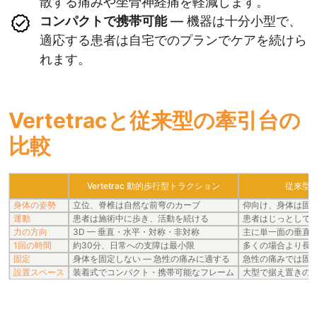
散する痛みや坐骨神経痛を軽減します。
コンパクトで携帯可能
— 機器は十分小型で、
適応する患者は自宅でのプランでケアを続けら
れます。
Vertetracと従来型の牽引台の
比較
Vertetrac 動的歩行型トラクション
従来型
身体の姿勢
立位、脊椎は自然な前弯のカーブ
仰向け、身体は固
運動
患者は施術中に歩き、活動を続ける
患者はじっとして
力の方向
3D — 垂直・水平・対称・非対称
主に単一面の垂直
1回の時間
約30分、日常への支障は最小限
多くの場合より長
固定
身体を固定しない — 急性の痛みに適する
急性の痛みでは固
設置スペース
装着式でコンパクト・携帯可能なフレーム
大型で据え置きの