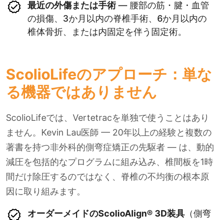
最近の外傷または手術
— 腰部の筋・腱・血管
の損傷、3か月以内の脊椎手術、6か月以内の
椎体骨折、または内固定を伴う固定術。
ScolioLifeのアプローチ：単な
る機器ではありません
ScolioLifeでは、Vertetracを単独で使うことはあり
ません。Kevin Lau医師 — 20年以上の経験と複数の
著書を持つ非外科的側弯症矯正の先駆者 — は、動的
減圧を包括的なプログラムに組み込み、椎間板を1時
間だけ除圧するのではなく、脊椎の不均衡の根本原
因に取り組みます。
オーダーメイドのScolioAlign® 3D装具
（側弯