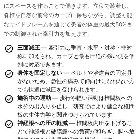
にスペースを作ることで働きます。立位で装着し、
脊椎を自然な前弯のカーブに保ちながら、調整可能
なサイドフレームを通じて患者の体重の最大50%ま
での制御された牽引力を加えます。
三面減圧
— 牽引力は垂直・水平・対称・非対
称に加えられ、カーブと最も圧迫の強い側を個
別に対応できます。
身体を固定しない
— ベルトや治療台の固定具
がないため、急性の痛みで仰向けになれない方
でも快適に減圧を受けられます。
施術中の運動
— 歩行や軽い活動は椎間板への
水分の出入りを促し、研究ではより健全な椎間
板の生体力学と関連づけられています。
神経根への圧の軽減
— 椎間板内圧を下げるこ
とで神経根と硬膜嚢への負荷が和らぎ、脚へ放