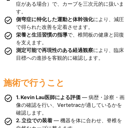
症がある場合）で、カーブを三次元的に扱いま
す。
側弯症に特化した運動と体幹強化
により、減圧
で得られた改善を定着させます。
栄養と生活習慣の指導
で、椎間板の健康と回復
を支えます。
測定可能で再現性のある経過観察
により、臨床
目標への進捗を客観的に確認します。
施術で行うこと
1. Kevin Lau医師による評価
— 病歴・診察・画
像の確認を行い、Vertetracが適しているかを
確認します。
2. 立位での装着
— 機器を体に合わせ、脊椎を