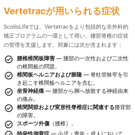
Vertetracが用いられる症状
ScolioLifeでは、Vertetracをより包括的な非外科的
矯正プログラムの一環として用い、腰部脊椎の症状
の管理を支援します。対象には次が含まれます：
腰椎椎間板障害
— 腰部の一次性および二次性
の椎間板の問題。
椎間板ヘルニアおよび膨隆
— 脊柱管狭窄を引
き起こす椎間板ヘルニアを含む。
坐骨神経痛
— 腰部から脚へ放散する神経由来
の痛み。
椎間関節および変形性脊椎症に関連する
腰背部
の障害。
スポーツ外傷
（腰椎）。
特発性側弯症
— 小児・青年・成人において、