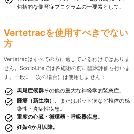
包括的な側弯症プログラムの一要素として。
Vertetracを使用すべきでない
方
Vertetracはすべての方に適しているわけではありま
せん。ScolioLifeでは各施術の前に臨床評価を行いま
す。一般に、次の場合には使用しません：
馬尾症候群
その他の重大な神経学的緊急症。
腫瘍（新生物）
、またはポット病など椎体の感
染性・炎症性疾患。
重度の心臓・循環器・呼吸器疾患。
妊娠4か月以降。