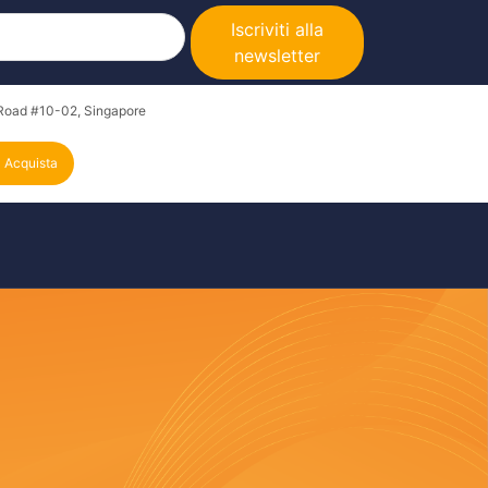
Iscriviti alla
newsletter
Road #10-02, Singapore
Acquista