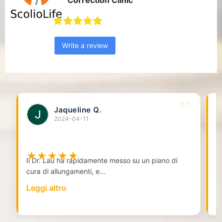
Write a review
Jaqueline Q.
2024-04-11
★
★
★
★
★
Il Dr. Lau ha rapidamente messo su un piano di
D
cura di allungamenti, e
...
a
Leggi altro
L