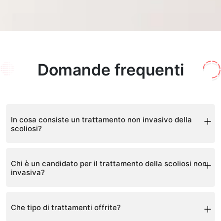
Domande frequenti
In cosa consiste un trattamento non invasivo della
scoliosi?
Un trattamento non invasivo della scoliosi si riferisce a
Chi è un candidato per il trattamento della scoliosi non
invasiva?
procedure che non comportano interventi chirurgici o
alcun tipo di incisione. Piuttosto, prevede metodi come
la terapia fisica, esercizi specifici per la scoliosi e
Il trattamento non invasivo è adatto per ogni paziente
dispositivi di allineamento spinale.
Che tipo di trattamenti offrite?
con scoliosi, tuttavia il piano di trattamento potrebbe