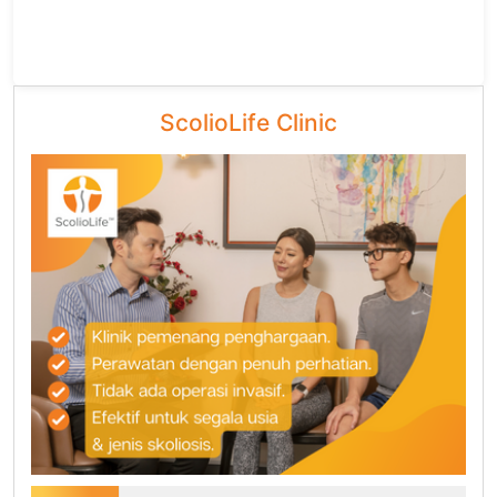
ScolioLife Clinic