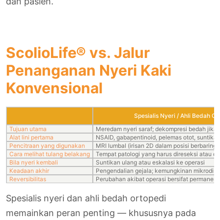
dan pasien.
ScolioLife® vs. Jalur
Penanganan Nyeri Kaki
Konvensional
Spesialis Nyeri / Ahli Bedah Or
Tujuan utama
Meredam nyeri saraf; dekompresi bedah jika 
Alat lini pertama
NSAID, gabapentinoid, pelemas otot, suntikan 
Pencitraan yang digunakan
MRI lumbal (irisan 2D dalam posisi berbaring)
Cara melihat tulang belakang
Tempat patologi yang harus direseksi atau d
Bila nyeri kembali
Suntikan ulang atau eskalasi ke operasi
Keadaan akhir
Pengendalian gejala; kemungkinan mikrodisk
Reversibilitas
Perubahan akibat operasi bersifat permanen
Spesialis nyeri dan ahli bedah ortopedi
memainkan peran penting — khususnya pada