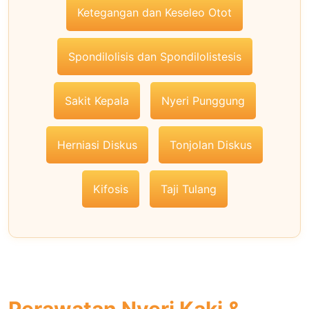
Ketegangan dan Keseleo Otot
Spondilolisis dan Spondilolistesis
Sakit Kepala
Nyeri Punggung
Herniasi Diskus
Tonjolan Diskus
Kifosis
Taji Tulang