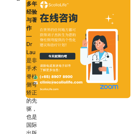
多年
经验
与著
作
—
Dr
Lau
是非
手术
脊柱
侧弯
矫正
的先
驱，
也是
国际
出版