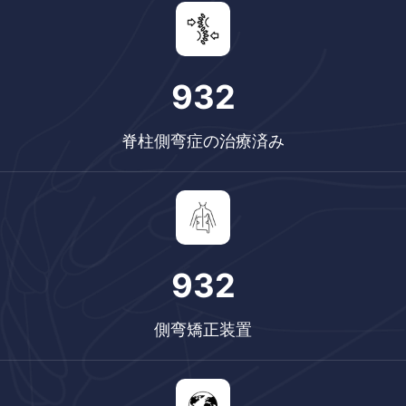
1090
脊柱側弯症の治療済み
1090
側弯矯正装置