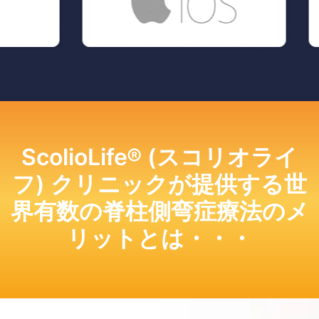
ScolioLife® (スコリオライ
フ) クリニックが提供する世
界有数の脊柱側弯症療法のメ
リットとは・・・