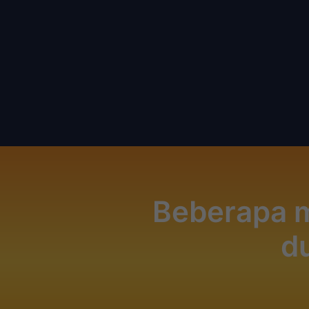
Beberapa m
du