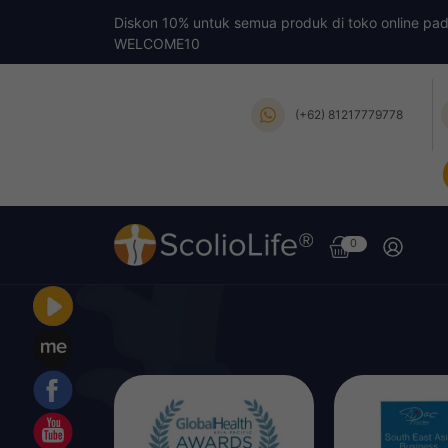
Diskon 10% untuk semua produk di toko online pa
WELCOME10
(+62) 81217779778
0