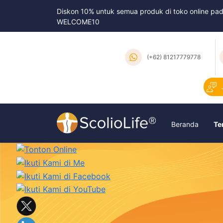
Diskon 10% untuk semua produk di toko online pa
WELCOME10
(+62) 81217779778
Beranda
Te