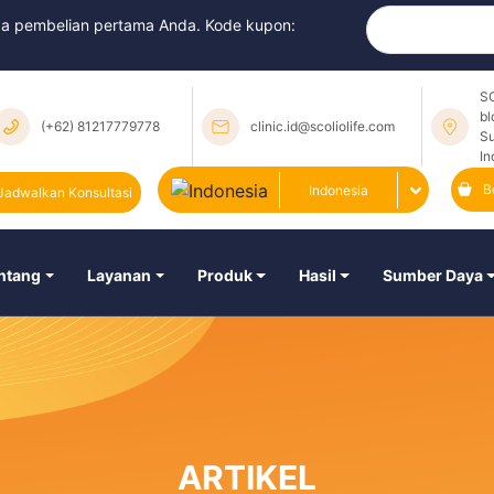
da pembelian pertama Anda. Kode kupon:
SO
bl
(+62) 81217779778
clinic.id@scoliolife.com
Su
In
B
Indonesia
Jadwalkan Konsultasi
ntang
Layanan
Produk
Hasil
Sumber Daya
ARTIKEL