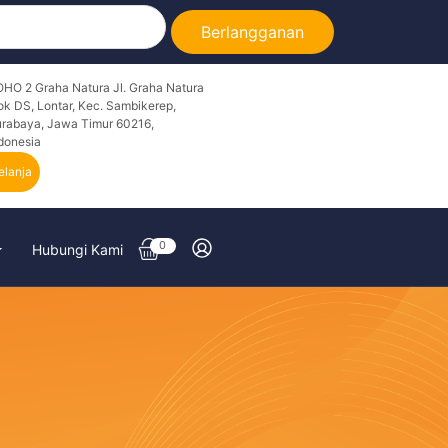
Berlangganan
HO 2 Graha Natura Jl. Graha Natura
ok DS, Lontar, Kec. Sambikerep,
rabaya, Jawa Timur 60216,
donesia
elanja
0
Hubungi Kami