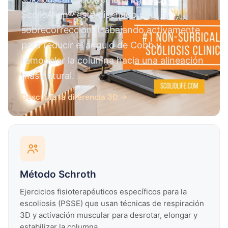
ScolioAlign® está diseñado para la
sobrecorrección, trabajando activamente
para reducir el ángulo de Cobb y
remodelar la columna hacia una alineación
más natural.
Descubra la diferencia 3D →
Método Schroth
Ejercicios fisioterapéuticos específicos para la
escoliosis (PSSE) que usan técnicas de respiración
3D y activación muscular para desrotar, elongar y
estabilizar la columna.