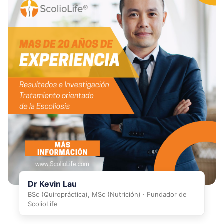
Dr Kevin Lau
BSc (Quiropráctica), MSc (Nutrición) · Fundador de
ScolioLife