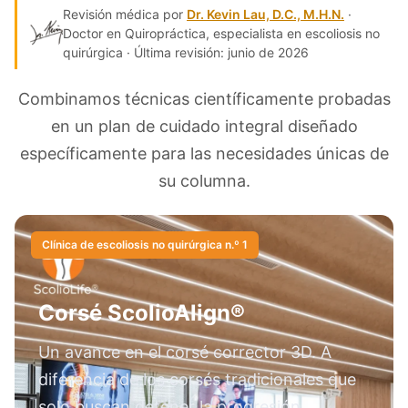
Revisión médica por
Dr. Kevin Lau, D.C., M.H.N.
·
Doctor en Quiropráctica, especialista en escoliosis no
quirúrgica · Última revisión: junio de 2026
Combinamos técnicas científicamente probadas
en un plan de cuidado integral diseñado
específicamente para las necesidades únicas de
su columna.
Clínica de escoliosis no quirúrgica n.º 1
Corsé ScolioAlign®
Un avance en el corsé corrector 3D. A
diferencia de los corsés tradicionales que
solo buscan detener la progresión,