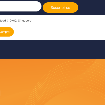
Suscribirse
Road #10-02, Singapore
Comprar
N